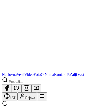
Naslovna
Vesti
Video
Foto
O Nama
Kontakt
Pošalji vest
LAT
Prijava