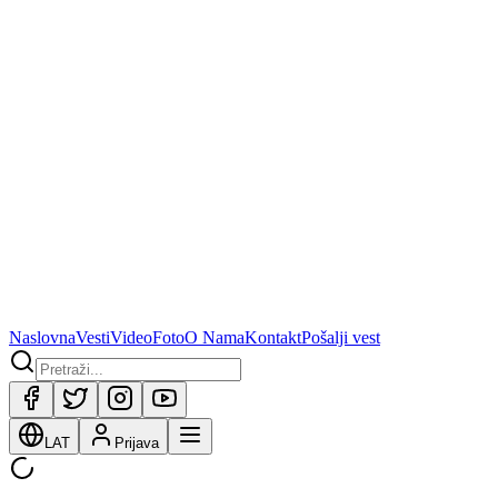
Naslovna
Vesti
Video
Foto
O Nama
Kontakt
Pošalji vest
LAT
Prijava