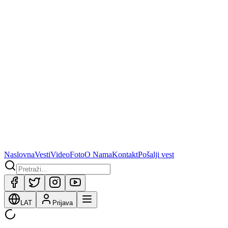
Naslovna
Vesti
Video
Foto
O Nama
Kontakt
Pošalji vest
LAT
Prijava