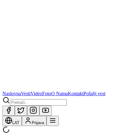
Naslovna
Vesti
Video
Foto
O Nama
Kontakt
Pošalji vest
LAT
Prijava