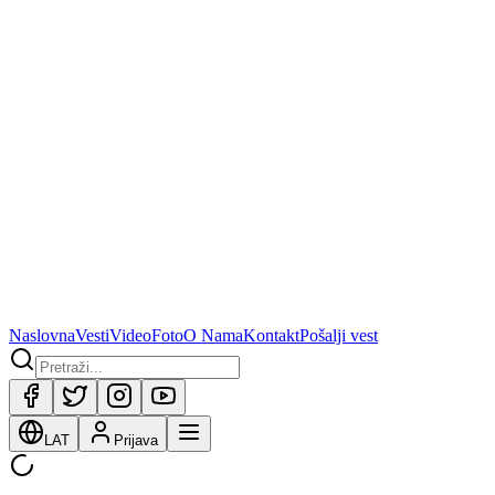
Naslovna
Vesti
Video
Foto
O Nama
Kontakt
Pošalji vest
LAT
Prijava