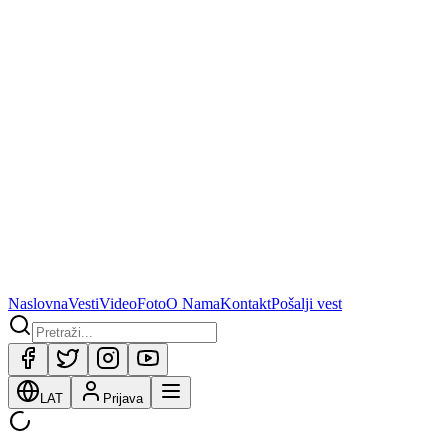
Naslovna
Vesti
Video
Foto
O Nama
Kontakt
Pošalji vest
LAT
Prijava