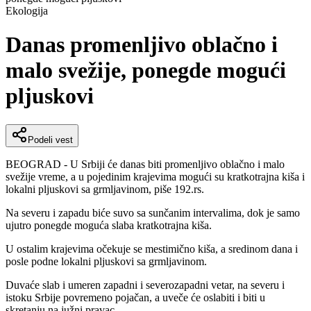
Ekologija
Danas promenljivo oblačno i
malo svežije, ponegde mogući
pljuskovi
Podeli vest
BEOGRAD - U Srbiji će danas biti promenljivo oblačno i malo
svežije vreme, a u pojedinim krajevima mogući su kratkotrajna kiša i
lokalni pljuskovi sa grmljavinom, piše 192.rs.
Na severu i zapadu biće suvo sa sunčanim intervalima, dok je samo
ujutro ponegde moguća slaba kratkotrajna kiša.
U ostalim krajevima očekuje se mestimično kiša, a sredinom dana i
posle podne lokalni pljuskovi sa grmljavinom.
Duvaće slab i umeren zapadni i severozapadni vetar, na severu i
istoku Srbije povremeno pojačan, a uveče će oslabiti i biti u
skretanju na južni pravac.