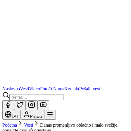
Naslovna
Vesti
Video
Foto
O Nama
Kontakt
Pošalji vest
LAT
Prijava
Početna
Vesti
Danas promenljivo oblačno i malo svežije,
ponegde mogući pljuskovi