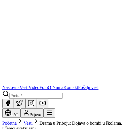
Naslovna
Vesti
Video
Foto
O Nama
Kontakt
Pošalji vest
LAT
Prijava
Početna
Vesti
Drama u Priboju: Dojava o bombi u školama,
učenici evakuisani