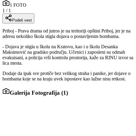
1
FOTO
1
/
1
Podeli vest
Priboj - Prava drama od jutros je na teritoriji opštini Priboj, jer je na
adresu nekoliko škola stigla dojava o postavljenim bombama.
- Dojava je stigla u školu na Kratovu, kao i u školu Desanka
Maksimović na gradsko području. Učenici i zaposleni su odmah
evakuisani, a policija vrši kontrolu prostorija, kaže za RINU izvor sa
lica mesta.
Dodaje da ipak sve protiče bez velikog straha i panike, jer dojave o
bombama koje se na kraju uvek ispostave kao lažne nisu retkost.
Galerija Fotografija (
1
)