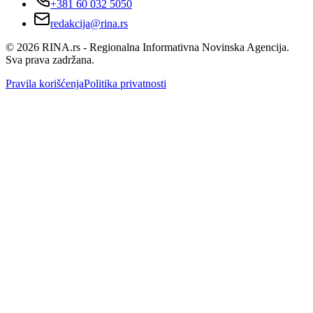
+381 60 032 5050
redakcija@rina.rs
©
2026
RINA.rs - Regionalna Informativna Novinska Agencija.
Sva prava zadržana.
Pravila korišćenja
Politika privatnosti