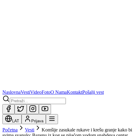
Naslovna
Vesti
Video
Foto
O Nama
Kontakt
Pošalji vest
LAT
Prijava
Početna
Vesti
Komšije zasukale rukave i krešu granje kako bi
svima svanulo: Bazenu iz kog se pijaćom vodom snabdeva centar