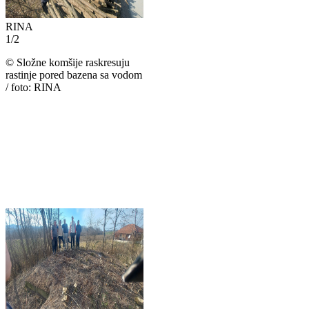
RINA
1
/
2
©
Složne komšije raskresuju
rastinje pored bazena sa vodom
/ foto: RINA