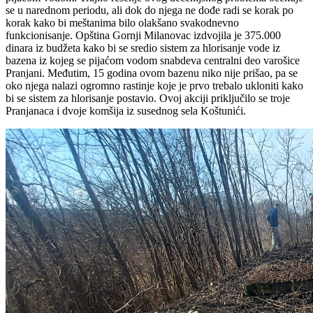
se u narednom periodu, ali dok do njega ne dođe radi se korak po
korak kako bi meštanima bilo olakšano svakodnevno
funkcionisanje. Opština Gornji Milanovac izdvojila je 375.000
dinara iz budžeta kako bi se sredio sistem za hlorisanje vode iz
bazena iz kojeg se pijaćom vodom snabdeva centralni deo varošice
Pranjani. Međutim, 15 godina ovom bazenu niko nije prišao, pa se
oko njega nalazi ogromno rastinje koje je prvo trebalo ukloniti kako
bi se sistem za hlorisanje postavio. Ovoj akciji priključilo se troje
Pranjanaca i dvoje komšija iz susednog sela Koštunići.