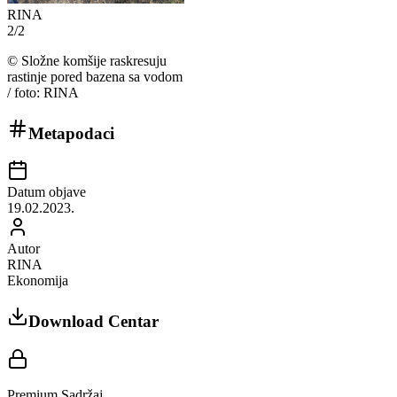
RINA
2
/
2
©
Složne komšije raskresuju
rastinje pored bazena sa vodom
/ foto: RINA
Metapodaci
Datum objave
19.02.2023.
Autor
RINA
Ekonomija
Download Centar
Premium Sadržaj