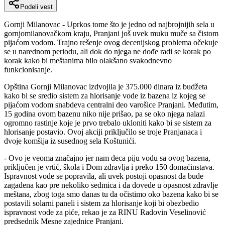
Podeli vest
Gornji Milanovac - Uprkos tome što je jedno od najbrojnijih sela u
gornjomilanovačkom kraju, Pranjani još uvek muku muče sa čistom
pijaćom vodom. Trajno rešenje ovog decenijskog problema očekuje
se u narednom periodu, ali dok do njega ne dođe radi se korak po
korak kako bi meštanima bilo olakšano svakodnevno
funkcionisanje.
Opština Gornji Milanovac izdvojila je 375.000 dinara iz budžeta
kako bi se sredio sistem za hlorisanje vode iz bazena iz kojeg se
pijaćom vodom snabdeva centralni deo varošice Pranjani. Međutim,
15 godina ovom bazenu niko nije prišao, pa se oko njega nalazi
ogromno rastinje koje je prvo trebalo ukloniti kako bi se sistem za
hlorisanje postavio. Ovoj akciji priključilo se troje Pranjanaca i
dvoje komšija iz susednog sela Koštunići.
- Ovo je veoma značajno jer nam deca piju vodu sa ovog bazena,
priključen je vrtić, škola i Dom zdravlja i preko 150 domaćinstava.
Ispravnost vode se popravila, ali uvek postoji opasnost da bude
zagađena kao pre nekoliko sedmica i da dovede u opasnost zdravlje
meštana, zbog toga smo danas tu da očistimo oko bazena kako bi se
postavili solarni paneli i sistem za hlorisanje koji bi obezbedio
ispravnost vode za piće, rekao je za RINU Radovin Veselinović
predsednik Mesne zajednice Pranjani.