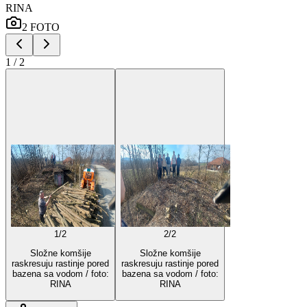
RINA
2
FOTO
1
/
2
1
/
2
2
/
2
Složne komšije
Složne komšije
raskresuju rastinje pored
raskresuju rastinje pored
bazena sa vodom / foto:
bazena sa vodom / foto:
RINA
RINA