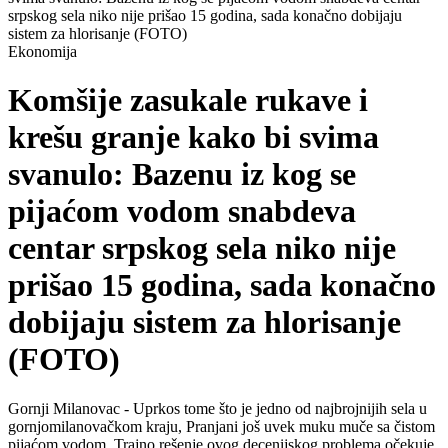
srpskog sela niko nije prišao 15 godina, sada konačno dobijaju
sistem za hlorisanje (FOTO)
Ekonomija
Komšije zasukale rukave i
krešu granje kako bi svima
svanulo: Bazenu iz kog se
pijaćom vodom snabdeva
centar srpskog sela niko nije
prišao 15 godina, sada konačno
dobijaju sistem za hlorisanje
(FOTO)
Gornji Milanovac - Uprkos tome što je jedno od najbrojnijih sela u
gornjomilanovačkom kraju, Pranjani još uvek muku muče sa čistom
pijaćom vodom. Trajno rešenje ovog decenijskog problema očekuje