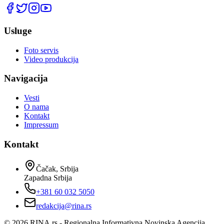
Usluge
Foto servis
Video produkcija
Navigacija
Vesti
O nama
Kontakt
Impressum
Kontakt
Čačak, Srbija
Zapadna Srbija
+381 60 032 5050
redakcija@rina.rs
©
2026
RINA.rs - Regionalna Informativna Novinska Agencija.