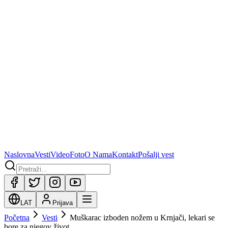
Naslovna
Vesti
Video
Foto
O Nama
Kontakt
Pošalji vest
LAT
Prijava
Početna
Vesti
Muškarac izboden nožem u Krnjači, lekari se
bore za njegov život