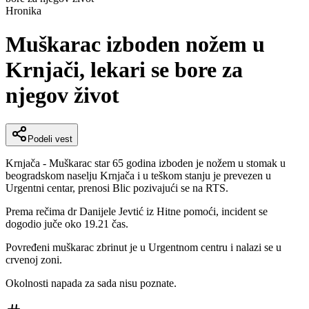
Hronika
Muškarac izboden nožem u
Krnjači, lekari se bore za
njegov život
Podeli vest
Krnjača - Muškarac star 65 godina izboden je nožem u stomak u
beogradskom naselju Krnjača i u teškom stanju je prevezen u
Urgentni centar, prenosi Blic pozivajući se na RTS.
Prema rečima dr Danijele Jevtić iz Hitne pomoći, incident se
dogodio juče oko 19.21 čas.
Povređeni muškarac zbrinut je u Urgentnom centru i nalazi se u
crvenoj zoni.
Okolnosti napada za sada nisu poznate.