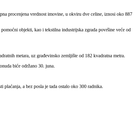
na procenjena vrednost imovine, u okviru dve celine, iznosi oko 887
 pomoćni objekti, kao i tekstilna industrijska zgrada površine veće od
adratnih metara, uz građevinsko zemljište od 182 kvadratna metra.
onuda biće održano 30. juna.
 plaćanja, a bez posla je tada ostalo oko 300 radnika.