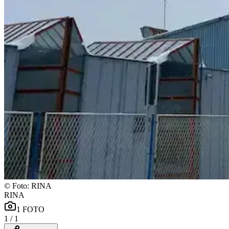
©
Foto: RINA
RINA
1
FOTO
1
/
1