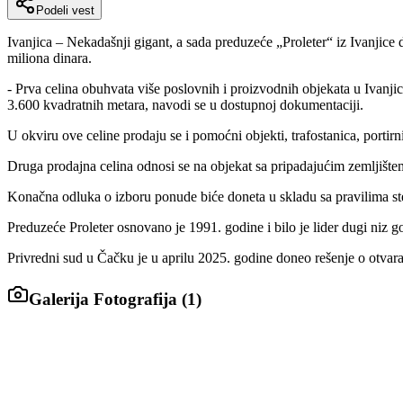
Podeli vest
Ivanjica – Nekadašnji gigant, a sada preduzeće „Proleter“ iz Ivanjice
miliona dinara.
- Prva celina obuhvata više poslovnih i proizvodnih objekata u Ivanjic
3.600 kvadratnih metara, navodi se u dostupnoj dokumentaciji.
U okviru ove celine prodaju se i pomoćni objekti, trafostanica, portirn
Druga prodajna celina odnosi se na objekat sa pripadajućim zemljište
Konačna odluka o izboru ponude biće doneta u skladu sa pravilima st
Preduzeće Proleter osnovano je 1991. godine i bilo je lider dugi niz g
Privredni sud u Čačku je u aprilu 2025. godine doneo rešenje o otvar
Galerija Fotografija (
1
)