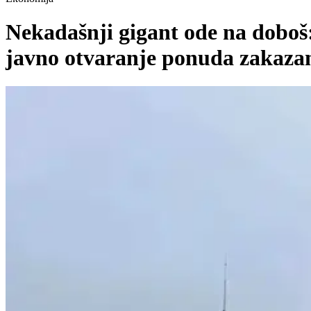
Nekadašnji gigant ode na doboš:
javno otvaranje ponuda zakazan