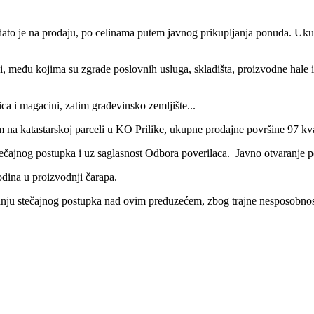
 dato je na prodaju, po celinama putem javnog prikupljanja ponuda.
Ukup
i, među kojima su zgrade poslovnih usluga, skladišta, proizvodne hale i
ica i magacini, zatim građevinsko zemljište...
m na katastarskoj parceli u KO Prilike, ukupne prodajne površine 97 kv
ečajnog postupka i uz saglasnost Odbora poverilaca.
Javno otvaranje p
odina u proizvodnji čarapa.
anju stečajnog postupka nad ovim preduzećem, zbog trajne nesposobnosti