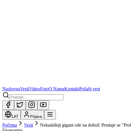
Naslovna
Vesti
Video
Foto
O Nama
Kontakt
Pošalji vest
LAT
Prijava
Početna
Vesti
Nekadašnji gigant ode na doboš: Prodaje se "Prol
Ekonomija