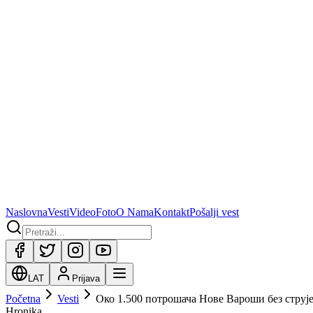
Naslovna
Vesti
Video
Foto
O Nama
Kontakt
Pošalji vest
LAT
Prijava
Početna
Vesti
Око 1.500 потрошача Нове Вароши без струје
Hronika