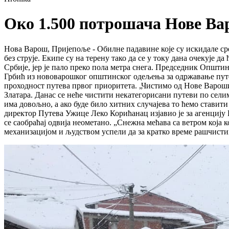
Око 1.500 потрошача Нове Вар
Нова Варош, Пријепоље - Обилне падавине које су искидале с
без струје. Екипе су на терену тако да се у току дана очекује 
Србије, јер је пало преко пола метра снега. Председник Општин
Грбић из нововарошког општинског одељења за одржавање путева 
проходност путева првог приоритета. „Чистимо од Нове Вароши
Златара. Данас се неће чистити некатегорисани путеви по сели
има довољно, а ако буде било хитних случајева то ћемо ставит
директор Путева Ужице Леко Корићанац изјавио је за агенцију Р
се саобраћај одвија неометано. „Снежна мећава са ветром која к
механизацијом и људством успели да за кратко време рашчистим