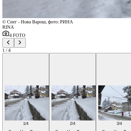
©
Снег - Нова Варош, фото: РИНА
RINA
4
FOTO
1
/
4
1
/
4
2
/
4
3
/
4