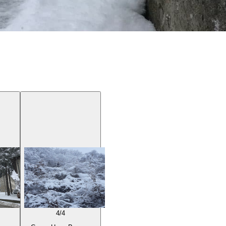
4
/
4