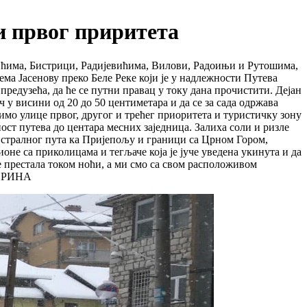
ви првог приритета
ићима, Бистрици, Радијевићима, Вилови, Радоињи и Рутошима,
рема Јасенову преко Беле Реке који је у надлежности Путева
предузећа, да ће се путни правац у току дана прочистити. Дејан
 у висини од 20 до 50 центиметара и да се за сада одржава
мо улице првог, другог и трећег приоритета и туристичку зону
ост путева до центара месних заједница. Залиха соли и ризле
гистралног пута ка Пријепољу и граници са Црном Гором,
оне са приколицама и тегљаче која је јуче уведена укинута и да
 је престала током ноћи, а ми смо са свом расположивом
ц. РИНА