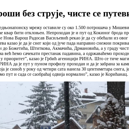
оши без струје, чисте се путе
редњонапонску мрежу оставиле су око 1.500 потрошача у Мишев
да ће квар бити отклоњен. Непроходан је и пут од Кокиног брода п
е Нова Варош Радосав Васиљевић рекао је да су обећали из овог 
казао је да је снег који од јуче пада направио снежни покривач
 до Божетића, Штиткова, Акмачића, Дрмановића, а у граду чисти
ма већ ћемо сачекати престанак падавина, а одржаваћемо проходн
и у приоритет”, казао је Грбић агеницији РИНА. Што се тиче ма
ИНА да је пут у пуном профилу проходан и да је забрана за ками
оја је синоћ у року од четири сата нанела 30 центиметара снега,
о пут и сада се саобраћај одвија нормално”, казао је Корићана