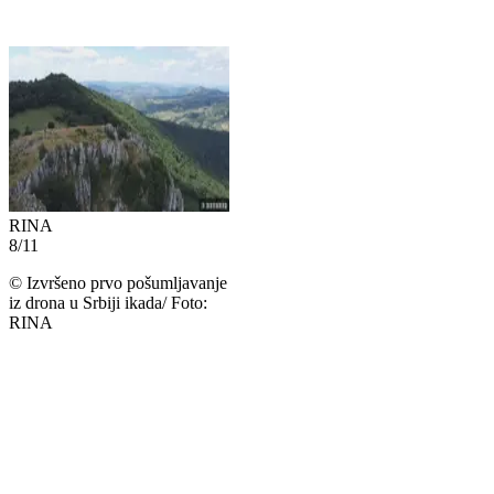
RINA
8
/
11
©
Izvršeno prvo pošumljavanje
iz drona u Srbiji ikada/ Foto:
RINA