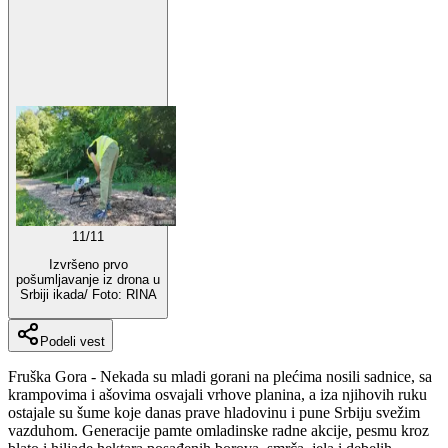
11
/
11
Izvršeno prvo
pošumljavanje iz drona u
Srbiji ikada/ Foto: RINA
Podeli vest
Fruška Gora - Nekada su mladi gorani na plećima nosili sadnice, sa
krampovima i ašovima osvajali vrhove planina, a iza njihovih ruku
ostajale su šume koje danas prave hladovinu i pune Srbiju svežim
vazduhom. Generacije pamte omladinske radne akcije, pesmu kroz