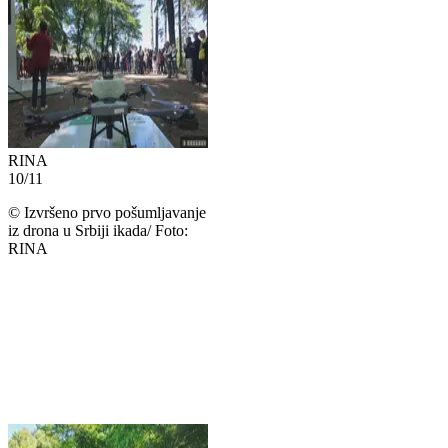
RINA
10
/
11
©
Izvršeno prvo pošumljavanje
iz drona u Srbiji ikada/ Foto:
RINA