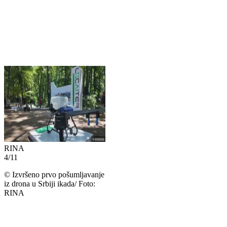
RINA
4
/
11
©
Izvršeno prvo pošumljavanje
iz drona u Srbiji ikada/ Foto:
RINA