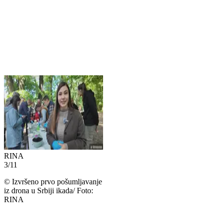
RINA
3
/
11
©
Izvršeno prvo pošumljavanje
iz drona u Srbiji ikada/ Foto:
RINA