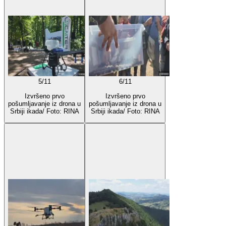
5
/
11
6
/
11
Izvršeno prvo
Izvršeno prvo
pošumljavanje iz drona u
pošumljavanje iz drona u
Srbiji ikada/ Foto: RINA
Srbiji ikada/ Foto: RINA