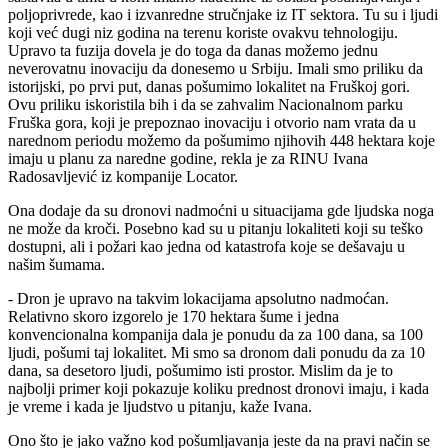
poljoprivrede, kao i izvanredne stručnjake iz IT sektora. Tu su i ljudi
koji već dugi niz godina na terenu koriste ovakvu tehnologiju.
Upravo ta fuzija dovela je do toga da danas možemo jednu
neverovatnu inovaciju da donesemo u Srbiju. Imali smo priliku da
istorijski, po prvi put, danas pošumimo lokalitet na Fruškoj gori.
Ovu priliku iskoristila bih i da se zahvalim Nacionalnom parku
Fruška gora, koji je prepoznao inovaciju i otvorio nam vrata da u
narednom periodu možemo da pošumimo njihovih 448 hektara koje
imaju u planu za naredne godine, rekla je za RINU Ivana
Radosavljević iz kompanije Locator.
Ona dodaje da su dronovi nadmoćni u situacijama gde ljudska noga
ne može da kroči. Posebno kad su u pitanju lokaliteti koji su teško
dostupni, ali i požari kao jedna od katastrofa koje se dešavaju u
našim šumama.
- Dron je upravo na takvim lokacijama apsolutno nadmoćan.
Relativno skoro izgorelo je 170 hektara šume i jedna
konvencionalna kompanija dala je ponudu da za 100 dana, sa 100
ljudi, pošumi taj lokalitet. Mi smo sa dronom dali ponudu da za 10
dana, sa desetoro ljudi, pošumimo isti prostor. Mislim da je to
najbolji primer koji pokazuje koliku prednost dronovi imaju, i kada
je vreme i kada je ljudstvo u pitanju, kaže Ivana.
Ono što je jako važno kod pošumljavanja jeste da na pravi način se