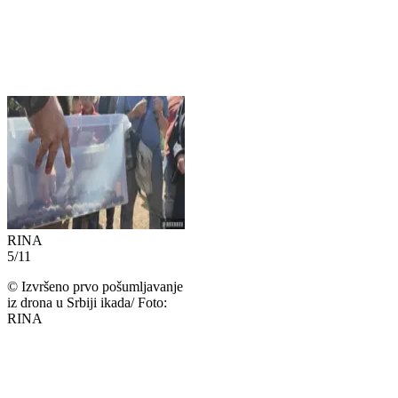
RINA
5
/
11
©
Izvršeno prvo pošumljavanje
iz drona u Srbiji ikada/ Foto:
RINA