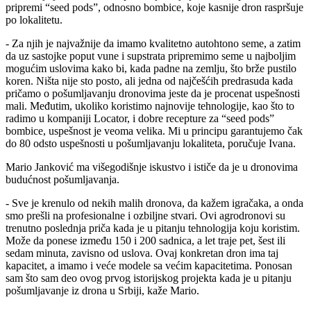
pripremi “seed pods”, odnosno bombice, koje kasnije dron raspršuje
po lokalitetu.
- Za njih je najvažnije da imamo kvalitetno autohtono seme, a zatim
da uz sastojke poput vune i supstrata pripremimo seme u najboljim
mogućim uslovima kako bi, kada padne na zemlju, što brže pustilo
koren. Ništa nije sto posto, ali jedna od najčešćih predrasuda kada
pričamo o pošumljavanju dronovima jeste da je procenat uspešnosti
mali. Međutim, ukoliko koristimo najnovije tehnologije, kao što to
radimo u kompaniji Locator, i dobre recepture za “seed pods”
bombice, uspešnost je veoma velika. Mi u principu garantujemo čak
do 80 odsto uspešnosti u pošumljavanju lokaliteta, poručuje Ivana.
Mario Janković ma višegodišnje iskustvo i ističe da je u dronovima
budućnost pošumljavanja.
- Sve je krenulo od nekih malih dronova, da kažem igračaka, a onda
smo prešli na profesionalne i ozbiljne stvari. Ovi agrodronovi su
trenutno poslednja priča kada je u pitanju tehnologija koju koristim.
Može da ponese između 150 i 200 sadnica, a let traje pet, šest ili
sedam minuta, zavisno od uslova. Ovaj konkretan dron ima taj
kapacitet, a imamo i veće modele sa većim kapacitetima. Ponosan
sam što sam deo ovog prvog istorijskog projekta kada je u pitanju
pošumljavanje iz drona u Srbiji, kaže Mario.