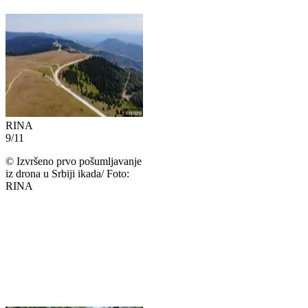
RINA
9
/
11
©
Izvršeno prvo pošumljavanje
iz drona u Srbiji ikada/ Foto:
RINA