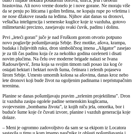
blato i hiljade hektara posađenih borova, smrča, jela i debelih
hrastovina. Ali novo vreme donelo je i nove gorane. Ne moraju više
da se penju po liticama i golim brdima, ne kopaju rupe po vrletima i
ne nose džakove rasada na leđima. Njihov alat danas su dronovi,
veštačka inteligencija i semenske kuglice koje iz vazduha, gotovo
milimetarski precizno, zasejavaju svaki ćuvik, padinu i dolinu.
Prvi „leteći goran” juče je nad Fruškom gorom otvorio potpuno
novo poglavlje pošumljavanja Srbije. Bez motike, ašova, krampa,
budaka i žuljevitih ruku, dron simboličnog imena „Aligator” zasejao
je za tili čas padinu koja će za nekoliko godina ozeleneti i disati
novim plućima. Na čelu ove moderne brigade nalazi se Ivana
Radosavljević, žena koja sa svojim timom radi posao iza kog će
ostajati hektari i hektari novih šuma, četinara i zelenih pojaseva
širom Srbije. Umesto umornih kolona sa ašovima, danas kroz nebo
lete dronovi koji bude život na ogoljenim padinama i nepristupačnim
terenima.
Planine se danas pošumljavaju pravim „zelenim projektilima”. Dron
iz vazduha zasipa ogolele padine semenskim kuglicama,
svojevrsnim „bombama života”, iz kojih niču jela, omorika, bor i
buduće šume koje će čuvati izvore, planine i vazduh generacija koje
dolaze.
– Meni je ogromno zadovoljstvo da sam se sa ekipom iz Locatora
sastavila u timu u kom imamo naučnike iz oblasti pošumljavanja i