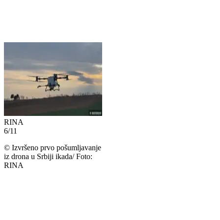
RINA
6
/
11
©
Izvršeno prvo pošumljavanje
iz drona u Srbiji ikada/ Foto:
RINA