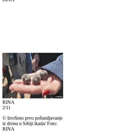
RINA
2
/
11
©
Izvršeno prvo pošumljavanje
iz drona u Srbiji ikada/ Foto:
RINA