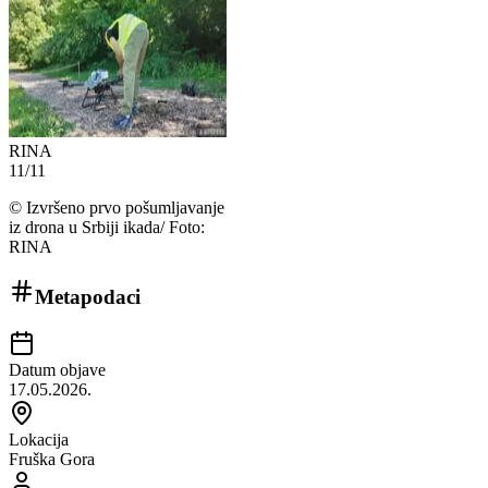
RINA
11
/
11
©
Izvršeno prvo pošumljavanje
iz drona u Srbiji ikada/ Foto:
RINA
Metapodaci
Datum objave
17.05.2026.
Lokacija
Fruška Gora