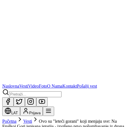
Naslovna
Vesti
Video
Foto
O Nama
Kontakt
Pošalji vest
LAT
Prijava
Početna
Vesti
Ovo su "leteći gorani" koji menjaju sve: Na
Fruškoj Gori ispisana istorija - izvršeno prvo pošumljavanje iz drona