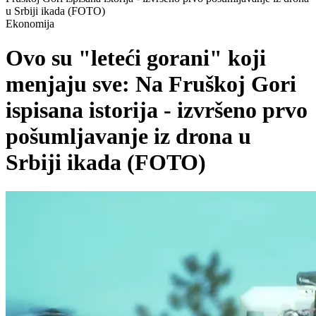
u Srbiji ikada (FOTO)
Ekonomija
Ovo su "leteći gorani" koji
menjaju sve: Na Fruškoj Gori
ispisana istorija - izvršeno prvo
pošumljavanje iz drona u
Srbiji ikada (FOTO)