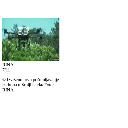
RINA
7
/
11
©
Izvršeno prvo pošumljavanje
iz drona u Srbiji ikada/ Foto:
RINA