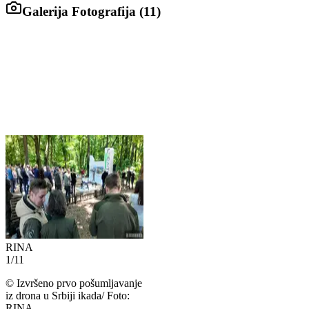
Galerija Fotografija (
11
)
RINA
1
/
11
©
Izvršeno prvo pošumljavanje
iz drona u Srbiji ikada/ Foto:
RINA