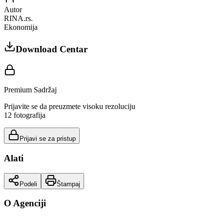
Autor
RINA.rs.
Ekonomija
Download Centar
Premium Sadržaj
Prijavite se da preuzmete visoku rezoluciju
12
fotografija
Prijavi se za pristup
Alati
Podeli
Štampaj
O Agenciji