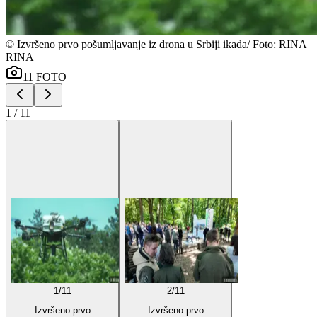
©
Izvršeno prvo pošumljavanje iz drona u Srbiji ikada/ Foto: RINA
RINA
11
FOTO
1
/
11
1
/
11
2
/
11
Izvršeno prvo
Izvršeno prvo