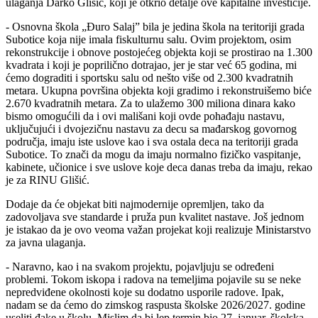
ulaganja Darko Glišić, koji je otkrio detalje ove kapitalne investicije.
- Osnovna škola „Đuro Salaj” bila je jedina škola na teritoriji grada
Subotice koja nije imala fiskulturnu salu. Ovim projektom, osim
rekonstrukcije i obnove postojećeg objekta koji se prostirao na 1.300
kvadrata i koji je poprilično dotrajao, jer je star već 65 godina, mi
ćemo dograditi i sportsku salu od nešto više od 2.300 kvadratnih
metara. Ukupna površina objekta koji gradimo i rekonstruišemo biće
2.670 kvadratnih metara. Za to ulažemo 300 miliona dinara kako
bismo omogućili da i ovi mališani koji ovde pohađaju nastavu,
uključujući i dvojezičnu nastavu za decu sa mađarskog govornog
područja, imaju iste uslove kao i sva ostala deca na teritoriji grada
Subotice. To znači da mogu da imaju normalno fizičko vaspitanje,
kabinete, učionice i sve uslove koje deca danas treba da imaju, rekao
je za RINU Glišić.
Dodaje da će objekat biti najmodernije opremljen, tako da
zadovoljava sve standarde i pruža pun kvalitet nastave. Još jednom
je istakao da je ovo veoma važan projekat koji realizuje Ministarstvo
za javna ulaganja.
- Naravno, kao i na svakom projektu, pojavljuju se određeni
problemi. Tokom iskopa i radova na temeljima pojavile su se neke
nepredviđene okolnosti koje su dodatno usporile radove. Ipak,
nadam se da ćemo do zimskog raspusta školske 2026/2027. godine
useliti đake u školu. Mislim da bi lep termin bio 27. januar, školska