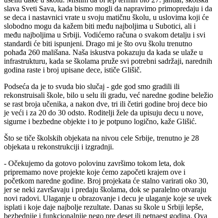
slava Sveti Sava, kada bismo mogli da napravimo primopredaju i da
se deca i nastavnici vrate u svoju matičnu školu, u uslovima koji će
slobodno mogu da kažem biti među najboljima u Subotici, ali i
među najboljima u Srbiji. Vodićemo računa o svakom detalju i svi
standardi će biti ispunjeni. Drago mi je što ovu školu trenutno
pohađa 260 mališana. Naša iskustva pokazuju da kada se ulaže u
infrastrukturu, kada se školama pruže svi potrebni sadržaji, narednih
godina raste i broj upisane dece, ističe Glišič.
Podseća da je to svuda bio slučaj - gde god smo gradili ili
rekonstruisali škole, bilo u selu ili gradu, već naredne godine beležio
se rast broja učenika, a nakon dve, tri ili četiri godine broj dece bio
je veći i za 20 do 30 odsto. Roditelji žele da upisuju decu u nove,
sigurne i bezbedne objekte i to je potpuno logično, kaže Glišić.
Što se tiče školskih objekata na nivou cele Srbije, trenutno je 28
objekata u rekonstrukciji i izgradnji.
- Očekujemo da gotovo polovinu završimo tokom leta, dok
pripremamo nove projekte koje ćemo započeti krajem ove i
početkom naredne godine. Broj projekata će stalno varirati oko 30,
jer se neki završavaju i predaju školama, dok se paralelno otvaraju
novi radovi. Ulaganje u obrazovanje i decu je ulaganje koje se uvek
isplati i koje daje najbolje rezultate. Danas su škole u Srbiji lepše,
bezbednije i funkcionalnije nego pre deset ili petnaest godina. Ova