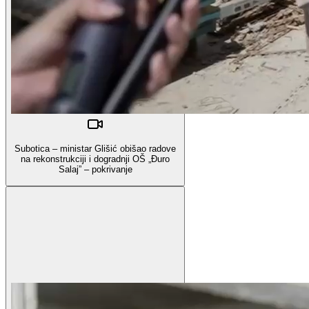
Subotica – ministar Glišić obišao radove
na rekonstrukciji i dogradnji OŠ „Đuro
Salaj” – pokrivanje