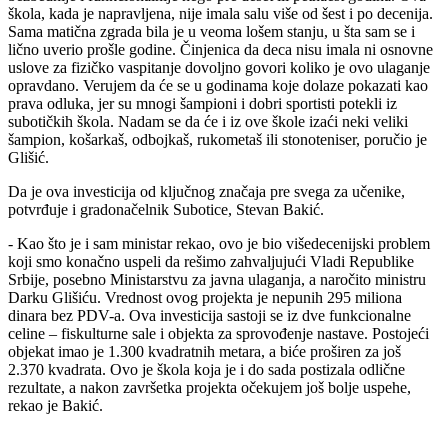
škola, kada je napravljena, nije imala salu više od šest i po decenija.
Sama matična zgrada bila je u veoma lošem stanju, u šta sam se i
lično uverio prošle godine. Činjenica da deca nisu imala ni osnovne
uslove za fizičko vaspitanje dovoljno govori koliko je ovo ulaganje
opravdano. Verujem da će se u godinama koje dolaze pokazati kao
prava odluka, jer su mnogi šampioni i dobri sportisti potekli iz
subotičkih škola. Nadam se da će i iz ove škole izaći neki veliki
šampion, košarkaš, odbojkaš, rukometaš ili stonoteniser, poručio je
Glišić.
Da je ova investicija od ključnog značaja pre svega za učenike,
potvrđuje i gradonačelnik Subotice, Stevan Bakić.
- Kao što je i sam ministar rekao, ovo je bio višedecenijski problem
koji smo konačno uspeli da rešimo zahvaljujući Vladi Republike
Srbije, posebno Ministarstvu za javna ulaganja, a naročito ministru
Darku Glišiću. Vrednost ovog projekta je nepunih 295 miliona
dinara bez PDV-a. Ova investicija sastoji se iz dve funkcionalne
celine – fiskulturne sale i objekta za sprovođenje nastave. Postojeći
objekat imao je 1.300 kvadratnih metara, a biće proširen za još
2.370 kvadrata. Ovo je škola koja je i do sada postizala odlične
rezultate, a nakon završetka projekta očekujem još bolje uspehe,
rekao je Bakić.