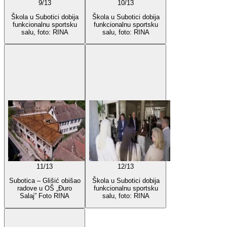
9
/
13
10
/
13
Škola u Subotici dobija
Škola u Subotici dobija
funkcionalnu sportsku
funkcionalnu sportsku
salu, foto: RINA
salu, foto: RINA
11
/
13
12
/
13
Subotica – Glišić obišao
Škola u Subotici dobija
radove u OŠ „Đuro
funkcionalnu sportsku
Salaj” Foto RINA
salu, foto: RINA