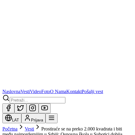
Naslovna
Vesti
Video
Foto
O Nama
Kontakt
Pošalji vest
LAT
Prijava
Početna
Vesti
Prostiraće se na preko 2.000 kvadrata i biti
među najmordernijim u Srbiji: Osnovna škola u Subotici dobija