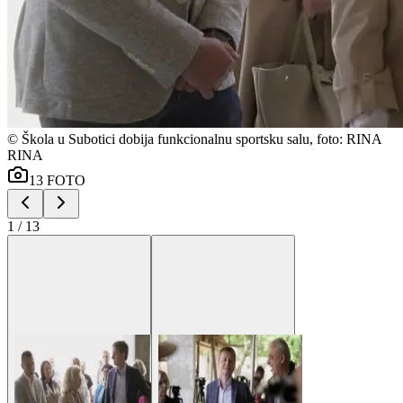
©
Škola u Subotici dobija funkcionalnu sportsku salu, foto: RINA
RINA
13
FOTO
1
/
13