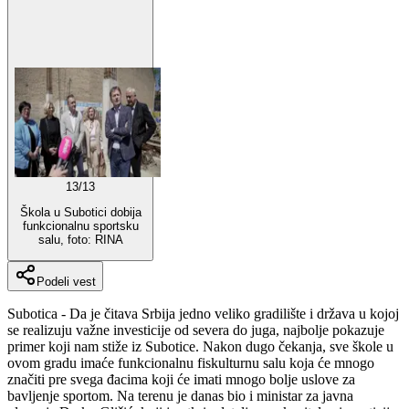
13
/
13
Škola u Subotici dobija
funkcionalnu sportsku
salu, foto: RINA
Podeli vest
Subotica - Da je čitava Srbija jedno veliko gradilište i država u kojoj
se realizuju važne investicije od severa do juga, najbolje pokazuje
primer koji nam stiže iz Subotice. Nakon dugo čekanja, sve škole u
ovom gradu imaće funkcionalnu fiskulturnu salu koja će mnogo
značiti pre svega đacima koji će imati mnogo bolje uslove za
bavljenje sportom. Na terenu je danas bio i ministar za javna