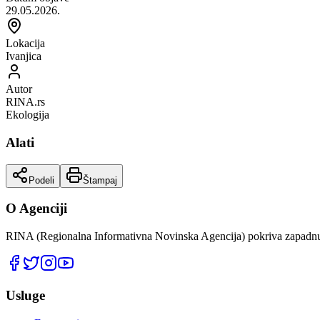
29.05.2026.
Lokacija
Ivanjica
Autor
RINA.rs
Ekologija
Alati
Podeli
Štampaj
O Agenciji
RINA (Regionalna Informativna Novinska Agencija) pokriva zapadnu 
Usluge