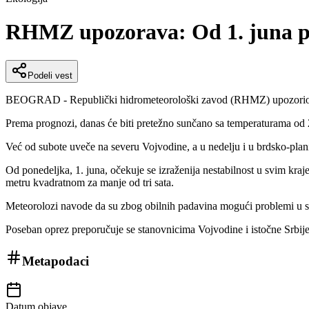
RHMZ upozorava: Od 1. juna plj
Podeli vest
BEOGRAD - Republički hidrometeorološki zavod (RHMZ) upozorio je d
Prema prognozi, danas će biti pretežno sunčano sa temperaturama od 2
Već od subote uveče na severu Vojvodine, a u nedelju i u brdsko-plan
Od ponedeljka, 1. juna, očekuje se izraženija nestabilnost u svim kr
metru kvadratnom za manje od tri sata.
Meteorolozi navode da su zbog obilnih padavina mogući problemi u sa
Poseban oprez preporučuje se stanovnicima Vojvodine i istočne Srbi
Metapodaci
Datum objave