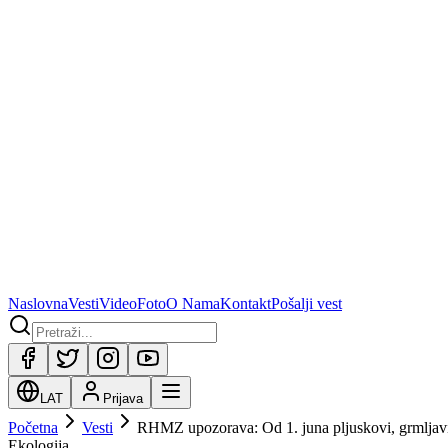
Naslovna
Vesti
Video
Foto
O Nama
Kontakt
Pošalji vest
LAT
Prijava
Početna
Vesti
RHMZ upozorava: Od 1. juna pljuskovi, grmljavi
Ekologija