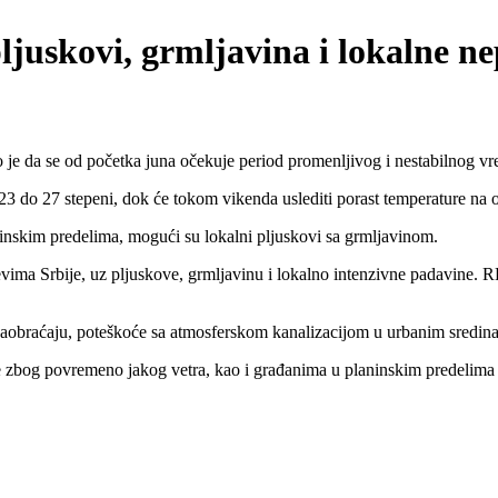
uskovi, grmljavina i lokalne ne
a se od početka juna očekuje period promenljivog i nestabilnog vre
3 do 27 stepeni, dok će tokom vikenda uslediti porast temperature na o
inskim predelima, mogući su lokalni pljuskovi sa grmljavinom.
ajevima Srbije, uz pljuskove, grmljavinu i lokalno intenzivne padavine
obraćaju, poteškoće sa atmosferskom kanalizacijom u urbanim sredinama
je zbog povremeno jakog vetra, kao i građanima u planinskim predelim