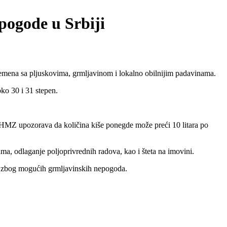
pogode u Srbiji
mena sa pljuskovima, grmljavinom i lokalno obilnijim padavinama.
ko 30 i 31 stepen.
. RHMZ upozorava da količina kiše ponegde može preći 10 litara po
, odlaganje poljoprivrednih radova, kao i šteta na imovini.
a zbog mogućih grmljavinskih nepogoda.