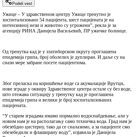
Podeli vest
Ужице – У здравственом центру Ужице тренутно је
хоспитализовано 54 пацијента, шест пацијената је на
интензивној нези и животно су угрожени”, рекла је за
агенцију РИНА Данијела Васиљевић, ПР ужичке болнице.
Од тренутка кад је у златиборском округу проглашена
епидемија грипа, број оболелих је дуплиран. И даље су на
снази мере забране посете пацијентима.
Због преласка на коришћење воде са акумалације Врутци,
нове зграде у оквиру Здравственог центра остале су без воде,
што отежава ситуацију у тренутку кад је проглашена
епидемија грипа и велики је број хоспитализованих
пацијената.
“У старим зградама имамо нормално водоснабдевање, али у
новим нам је на располагању само техничка вода. Град нам је
обезебдио цистерну, тако да се сналазимо, а за пацијенте смо
обезебедили и флаширану воду”, изјавила је Данијела