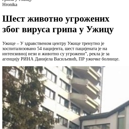
Hronika
Шест животно угрожених
због вируса грипа у Ужицу
Ужице – У здравственом центру Ужице тренутно је
хоспитализовано 54 пацијента, шест пацијената је на
интензивној нези и животно су угрожени”, рекла је за
агенцију РИНА Данијела Васиљевић, ПР ужичке болнице.