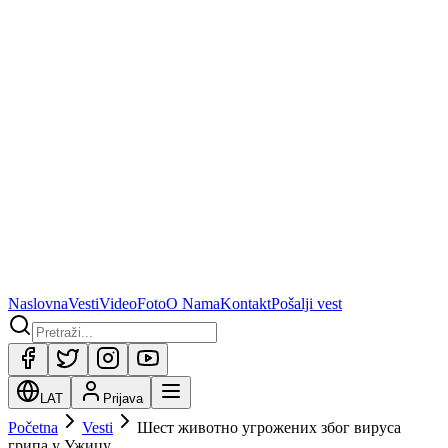
Naslovna
Vesti
Video
Foto
O Nama
Kontakt
Pošalji vest
LAT
Prijava
Početna
Vesti
Шест животно угрожених због вируса
грипа у Ужицу