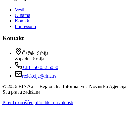
Vesti
O nama
Kontakt
Impressum
Kontakt
Čačak, Srbija
Zapadna Srbija
+381 60 032 5050
redakcija@rina.rs
©
2026
RINA.rs - Regionalna Informativna Novinska Agencija.
Sva prava zadržana.
Pravila korišćenja
Politika privatnosti