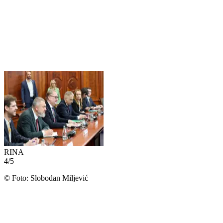
RINA
4
/
5
©
Foto: Slobodan Miljević