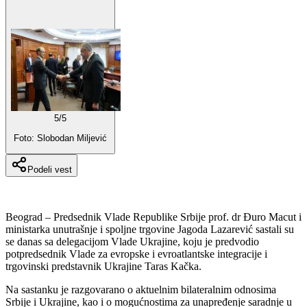
5
/
5
Foto: Slobodan Miljević
Podeli vest
Beograd – Predsednik Vlade Republike Srbije prof. dr Đuro Macut i
ministarka unutrašnje i spoljne trgovine Jagoda Lazarević sastali su
se danas sa delegacijom Vlade Ukrajine, koju je predvodio
potpredsednik Vlade za evropske i evroatlantske integracije i
trgovinski predstavnik Ukrajine Taras Kačka.
Na sastanku je razgovarano o aktuelnim bilateralnim odnosima
Srbije i Ukrajine, kao i o mogućnostima za unapređenje saradnje u