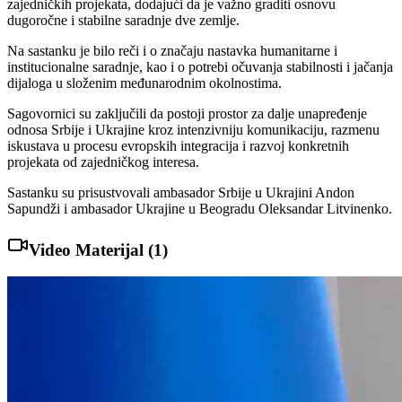
zajedničkih projekata, dodajući da je važno graditi osnovu
dugoročne i stabilne saradnje dve zemlje.
Na sastanku je bilo reči i o značaju nastavka humanitarne i
institucionalne saradnje, kao i o potrebi očuvanja stabilnosti i jačanja
dijaloga u složenim međunarodnim okolnostima.
Sagovornici su zaključili da postoji prostor za dalje unapređenje
odnosa Srbije i Ukrajine kroz intenzivniju komunikaciju, razmenu
iskustava u procesu evropskih integracija i razvoj konkretnih
projekata od zajedničkog interesa.
Sastanku su prisustvovali ambasador Srbije u Ukrajini Andon
Sapundži i ambasador Ukrajine u Beogradu Oleksandar Litvinenko.
Video Materijal (
1
)