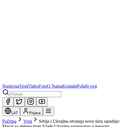
Naslovna
Vesti
Video
Foto
O Nama
Kontakt
Pošalji vest
LAT
Prijava
Početna
Vesti
Srbija i Ukrajina otvaraju novu fazu saradnje:
Macut sa delegacijom Vlade Ukrajine razgovarao o trgovini,