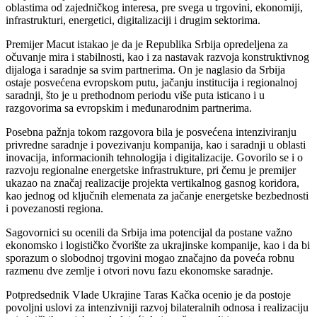
oblastima od zajedničkog interesa, pre svega u trgovini, ekonomiji,
infrastrukturi, energetici, digitalizaciji i drugim sektorima.
Premijer Macut istakao je da je Republika Srbija opredeljena za
očuvanje mira i stabilnosti, kao i za nastavak razvoja konstruktivnog
dijaloga i saradnje sa svim partnerima. On je naglasio da Srbija
ostaje posvećena evropskom putu, jačanju institucija i regionalnoj
saradnji, što je u prethodnom periodu više puta isticano i u
razgovorima sa evropskim i međunarodnim partnerima.
Posebna pažnja tokom razgovora bila je posvećena intenziviranju
privredne saradnje i povezivanju kompanija, kao i saradnji u oblasti
inovacija, informacionih tehnologija i digitalizacije. Govorilo se i o
razvoju regionalne energetske infrastrukture, pri čemu je premijer
ukazao na značaj realizacije projekta vertikalnog gasnog koridora,
kao jednog od ključnih elemenata za jačanje energetske bezbednosti
i povezanosti regiona.
Sagovornici su ocenili da Srbija ima potencijal da postane važno
ekonomsko i logističko čvorište za ukrajinske kompanije, kao i da bi
sporazum o slobodnoj trgovini mogao značajno da poveća robnu
razmenu dve zemlje i otvori novu fazu ekonomske saradnje.
Potpredsednik Vlade Ukrajine Taras Kačka ocenio je da postoje
povoljni uslovi za intenzivniji razvoj bilateralnih odnosa i realizaciju