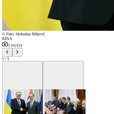
©
Foto: Slobodan Miljević
RINA
5
FOTO
1
/
5