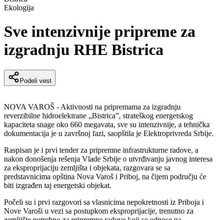
Ekologija
Sve intenzivnije pripreme za
izgradnju RHE Bistrica
Podeli vest
NOVA VAROŠ - Aktivnosti na pripremama za izgradnju
reverzibilne hidroelektrane „Bistrica”, strateškog energetskog
kapaciteta snage oko 660 megavata, sve su intenzivnije, a tehnička
dokumentacija je u završnoj fazi, saopštila je Elektroprivreda Srbije.
Raspisan je i prvi tender za pripremne infrastrukturne radove, a
nakon donošenja rešenja Vlade Srbije o utvrđivanju javnog interesa
za eksproprijaciju zemljišta i objekata, razgovara se sa
predstavnicima opština Nova Varoš i Priboj, na čijem području će
biti izgrađen taj energetski objekat.
Počeli su i prvi razgovori sa vlasnicima nepokretnosti iz Priboja i
Nove Varoši u vezi sa postupkom eksproprijacije, trenutno za
zemljište potrebno za pripremne radove koji se odnose na