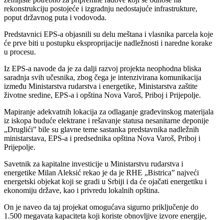
rekonstrukciju postojeće i izgradnju nedostajuće infrastrukture,
poput državnog puta i vodovoda.
Predstavnici EPS-a objasnili su delu meštana i vlasnika parcela koje
će prve biti u postupku eksproprijacije nadležnosti i naredne korake
u procesu.
Iz EPS-a navode da je za dalji razvoj projekta neophodna bliska
saradnja svih učesnika, zbog čega je intenzivirana komunikacija
između Ministarstva rudarstva i energetike, Ministarstva zaštite
životne sredine, EPS-a i opština Nova Varoš, Priboj i Prijepolje.
Mapiranje adekvatnih lokacija za odlaganje građevinskog materijala
iz iskopa buduće elektrane i rešavanje statusa nesanitarne deponije
„Druglići” bile su glavne teme sastanka predstavnika nadležnih
ministarstava, EPS-a i predsednika opština Nova Varoš, Priboj i
Prijepolje.
Savetnik za kapitalne investicije u Ministarstvu rudarstva i
energetike Milan Aleksić rekao je da je RHE „Bistrica” najveći
energetski objekat koji se gradi u Srbiji i da će ojačati energetiku i
ekonomiju države, kao i privredu lokalnih opština.
On je naveo da taj projekat omogućava sigurno priključenje do
1.500 megavata kapaciteta koji koriste obnovljive izvore energije,