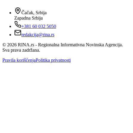
Čačak, Srbija
Zapadna Srbija
+381 60 032 5050
redakcija@rina.rs
©
2026
RINA.rs - Regionalna Informativna Novinska Agencija.
Sva prava zadržana.
Pravila korišćenja
Politika privatnosti