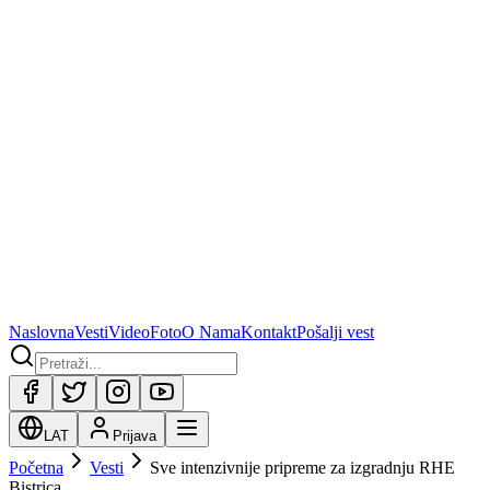
Naslovna
Vesti
Video
Foto
O Nama
Kontakt
Pošalji vest
LAT
Prijava
Početna
Vesti
Sve intenzivnije pripreme za izgradnju RHE
Bistrica