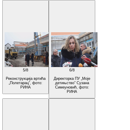
5
/
8
6
/
8
Реконструкција вртића
Директорка ПУ „Моје
„Полетарац”, фото:
детињство” Сузана
РИНА
Симеуновић, фото:
РИНА