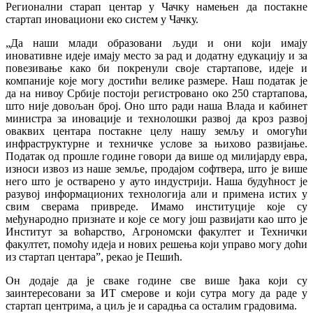
Регионални старап центар у Чачку намењен да постакне
стартап иновациони еко систем у Чачку.
„Да наши млади образовани људи и они који имају
иновативне идеје имају место за рад и додатну едукацију и за
повезивање како би покренули своје стартапове, идеје и
компаније које могу достићи велике размере. Наш податак је
да на нивоу Србије постоји регистровано око 250 стартапова,
што није довољан број. Оно што ради наша Влада и кабинет
министра за иновације и технолошки развој да кроз развој
оваквих центара постакне целу нашу земљу и омогући
инфраструктурне и техничке услове за њихово развијање.
Податак од прошле године говори да више од милијарду евра,
износи извоз из наше земље, продајом софтвера, што је више
него што је остварено у ауто индустрији. Наша будућност је
разувој информационих технологија али и примена истих у
свим сверама привреде. Имамо институције које су
међународно признате и које се могу још развијати као што је
Институт за воћарство, Агрономски факултет и Технички
факултет, помоћу идеја и нових решења који управо могу доћи
из стартап центара”, рекао је Пешић.
Он додаје да је сваке године све више ђака који су
заинтересовани за ИТ смерове и који сутра могу да раде у
стартап центрима, а циљ је и сарадња са осталим градовима.