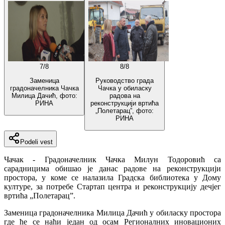
7
/
8
8
/
8
Заменица
Руководство града
градоначелника Чачка
Чачка у обиласку
Милица Дачић, фото:
радова на
РИНА
реконструкцији вртића
„Полетарац”, фото:
РИНА
Podeli vest
Чачак - Градоначелник Чачка Милун Тодоровић са
сарадницима обишао је данас радове на реконструкцији
простора, у коме се налазила Градска библиотека у Дому
културе, за потребе Стартап центра и реконструкцију дечјег
вртића „Полетарац”.
Заменица градоначелника Милица Дачић у обиласку простора
где ће се наћи један од осам Регионалних иновационих