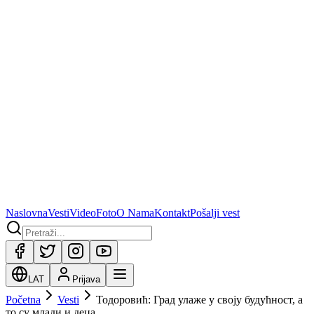
Naslovna
Vesti
Video
Foto
O Nama
Kontakt
Pošalji vest
LAT
Prijava
Početna
Vesti
Тодоровић: Град улаже у своју будућност, а
то су млади и деца