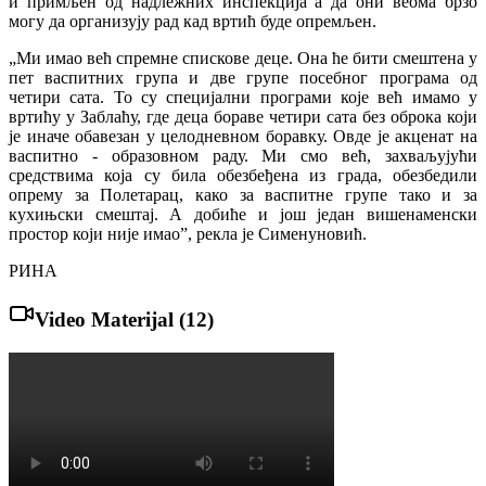
и примљен од надлежних инспекција а да они веома брзо
могу да организују рад кад вртић буде опремљен.
„Ми имао већ спремне спискове деце. Она ће бити смештена у
пет васпитних група и две групе посебног програма од
четири сата. То су специјални програми које већ имамо у
вртићу у Заблаћу, где деца бораве четири сата без оброка који
је иначе обавезан у целодневном боравку. Овде је акценат на
васпитно - образовном раду. Ми смо већ, захваљујући
средствима која су била обезбеђена из града, обезбедили
опрему за Полетарац, како за васпитне групе тако и за
кухињски смештај. А добиће и још један вишенаменски
простор који није имао”, рекла је Сименуновић.
РИНА
Video Materijal (
12
)