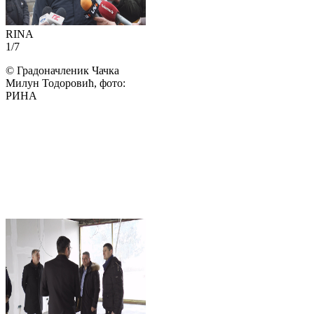
RINA
1
/
7
©
Градоначленик Чачка
Милун Тодоровић, фото:
РИНА