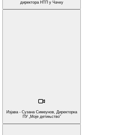
директора НТП у Чачку
Изјава - Сузана Симеунов, Директорка
ПУ „Моје детињство”