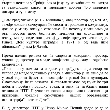
стартап центара у Србији рекла је да су из кабинета министра
за технолошки развој и иновацију добили 45,6 милиона
динара за ту намену.
„Сам град улажио је 1,2 милиона у овај простор од 620 м2,
такође локална самоуправа ће сносити трошкове и комуналија,
док се у марту очекује отварање. На почетку планирамо да
овај простор дамо бесплатно младима на коришћење и
очекујемо да овде они развијају своје предузетничке идеје.
Иначе, Дом културе изграђен је 1971. и од тада није
обновљан”, рекла је Дачић.
Према њеним речима он ће садржати коворкинг простор,
учионице, простор за младе, конференцијску салу и одређене
канцеларије.
„Планови су нам да га и даље унапређујемо и да стварамо
услове да младе задржимо у граду, а министар је најавио да ће
у овој години буџет за иновације и развој бити дуплиран.
Сматрамо да ће се развити 10 стартап тимова од којих ће три
добити посебну подршку града, а њих ће изабрати наши
оснивачаи НТП. Научно технолошки парк чини представници
привреде, локалне самоуправе наших образованих
институција”, истиче Дачић.
В. д. директора НТП у Чачку Мирко Пешић додао је да је