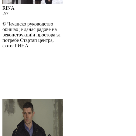
RINA
2
/
7
©
Чачанско руководство
обишао је данас радове на
реконструкцији простора за
потребе Стартап центра,
фото: РИНА