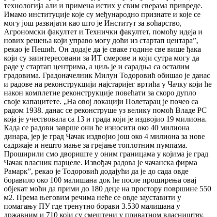
технологија али и примена истих у свим сверама привреде.
Имамо институције које су међународно признате и које се
могу још развијати као што је Институт за воћарство,
Агрономски факултет и Технички факултет, помоћу идеја и
нових решења који управо могу доћи из стартап центара”,
рекао је Пешић. Он додаје да је сваке године све више ђака
који су заинтересовани за ИТ смерове и који сутра могу да
раде у стартап центрима, а циљ је и сарадња са осталим
градовима. Градоначелник Милун Тодоровић обишао је данас
и радове на реконструкцији најстаријег вртића у Чачку који ће
након комплетне реконструкције повећати за скоро дупло
своје капацитете. „На овој локацији Полетарац је почео са
радом 1938. данас се реконструше уз велику помоћ Владе РС
која је учествовала са 13 и града који је издвојио 19 милиона.
Када се радови заврше они ће износити око 40 милиона
динара, јер је град Чачак издвојио још око 4 милиона за нове
садржаје и нешто мање за грејање топлотним пумпама.
Проширили смо двориште у оним границама у којима је град
Чачак власник парцеле. Извођач радова је чачанска фирма
Рамарк”, рекао је Тодоровић додајући да је до сада овде
боравило око 100 малишана док ће после проширења овај
објекат моћи да прими до 180 деце на простору површине 550
м2. Према његовим речима неће се овде зауставити у
помагању ПУ где тренутно борави 3.530 малишана у
државним и 710 који су смештени у приватном власништву,