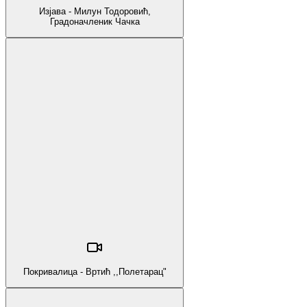
Изјава - Милун Тодоровић,
Градоначленик Чачка
Покривалица - Вртић ,,Полетарац"