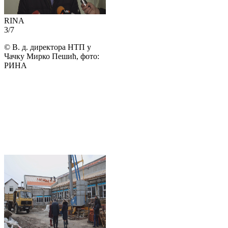
RINA
3
/
7
©
В. д. директора НТП у
Чачку Мирко Пешић, фото:
РИНА