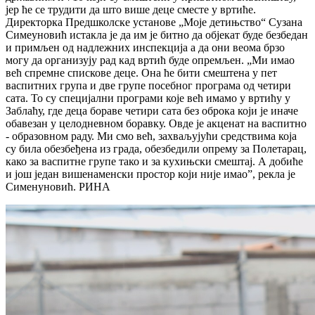
јер ће се трудити да што више деце сместе у вртиће.
Директорка Предшколске установе „Моје детињство“ Сузана
Симеуновић истакла је да им је битно да објекат буде безбедан
и примљен од надлежних инспекција а да они веома брзо
могу да организују рад кад вртић буде опремљен. „Ми имао
већ спремне спискове деце. Она ће бити смештена у пет
васпитних група и две групе посебног програма од четири
сата. То су специјални програми које већ имамо у вртићу у
Заблаћу, где деца бораве четири сата без оброка који је иначе
обавезан у целодневном боравку. Овде је акценат на васпитно
- образовном раду. Ми смо већ, захваљујући средствима која
су била обезбеђена из града, обезбедили опрему за Полетарац,
како за васпитне групе тако и за кухињски смештај. А добиће
и још један вишенаменски простор који није имао”, рекла је
Сименуновић. РИНА