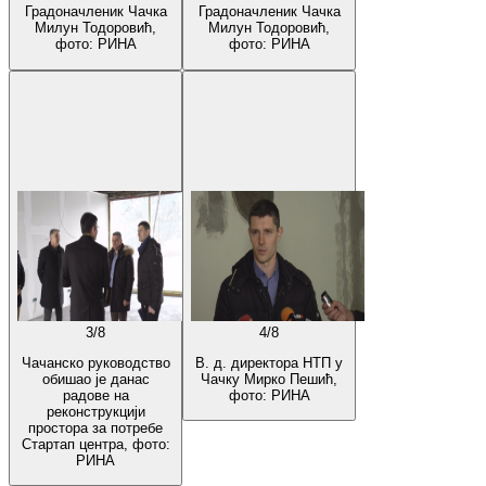
Градоначленик Чачка
Градоначленик Чачка
Милун Тодоровић,
Милун Тодоровић,
фото: РИНА
фото: РИНА
3
/
8
4
/
8
Чачанско руководство
В. д. директора НТП у
обишао је данас
Чачку Мирко Пешић,
радове на
фото: РИНА
реконструкцији
простора за потребе
Стартап центра, фото:
РИНА