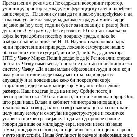
Према њеним речима он ће садржати коворкинг простор,
учионице, простор за младе, конференцијску салу и одређене
канцеларије. „Планови су нам да га и даље унапређујемо и да
стварамо услове да младе задржимо у граду, а министар је
најавио да ће у овој години буџет за иновације и развој бити
дуплиран. Сматрамо да ће се развити 10 стартап тимова од
којих ће три добити посебну подршку града, а њих ће
изабрати наши оснивачаи НТП. Научно технолошки парк
чини представници привреде, локалне самоуправе наших
образованих институција”, истиче Дачић. В. д. директора
НТП у Чачку Мирко Пешић додао је да је Регионални старап
центар у Чачку намењен да постакне стартап иновациони еко
систем у Чачку. „Да наши млади образовани људи и они који
имају иновативне идеје имају место за рад и додатну
едукацију и за повезивање како би покренули своје
стартапове, идеје и компаније које могу достићи велике
размере. Наш податак је да на нивоу Србије постоји
регистровано око 250 стартапова, што није довољан број. Оно
што ради наша Влада и кабинет министра за иновације и
технолошки развој да кроз развој оваквих центара постакне
целу нашу земљу и омогући инфраструктурне и техничке
услове за њихово развијање. Податак од прошле године
говори да више од милијарду евра, износи извоз из наше
земље, продајом софтвера, што је више него што је остварено
у ауто индустрији. Наша будућност је разувој информационих