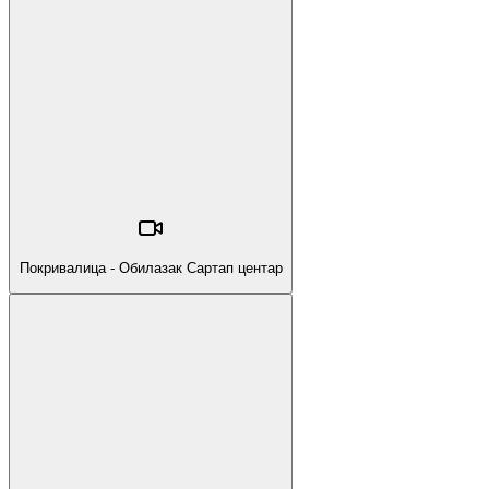
Покривалица - Обилазак Сартап центар