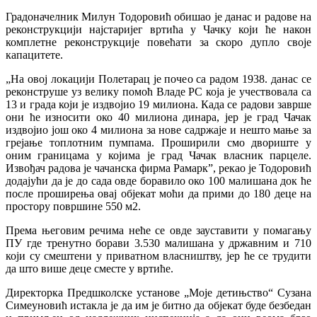
Градоначелник Милун Тодоровић обишао је данас и радове на
реконструкцији најстаријег вртића у Чачку који ће након
комплетне реконструкције повећати за скоро дупло своје
капацитете.
„На овој локацији Полетарац је почео са радом 1938. данас се
реконструше уз велику помоћ Владе РС која је учествовала са
13 и града који је издвојио 19 милиона. Када се радови заврше
они ће износити око 40 милиона динара, јер је град Чачак
издвојио још око 4 милиона за нове садржаје и нешто мање за
грејање топлотним пумпама. Проширили смо двориште у
оним границама у којима је град Чачак власник парцеле.
Извођач радова је чачанска фирма Рамарк”, рекао је Тодоровић
додајући да је до сада овде боравило око 100 малишана док ће
после проширења овај објекат моћи да прими до 180 деце на
простору површине 550 м2.
Према његовим речима неће се овде зауставити у помагању
ПУ где тренутно борави 3.530 малишана у државним и 710
који су смештени у приватном власништву, јер ће се трудити
да што више деце сместе у вртиће.
Директорка Предшколске установе „Моје детињство“ Сузана
Симеуновић истакла је да им је битно да објекат буде безбедан