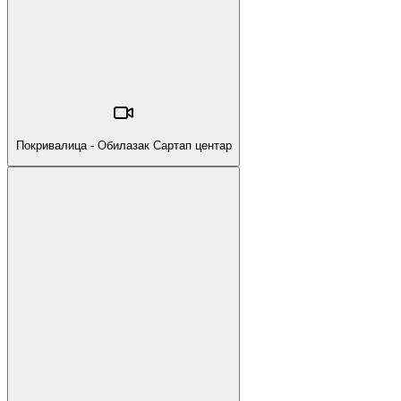
Покривалица - Обилазак Сартап центар