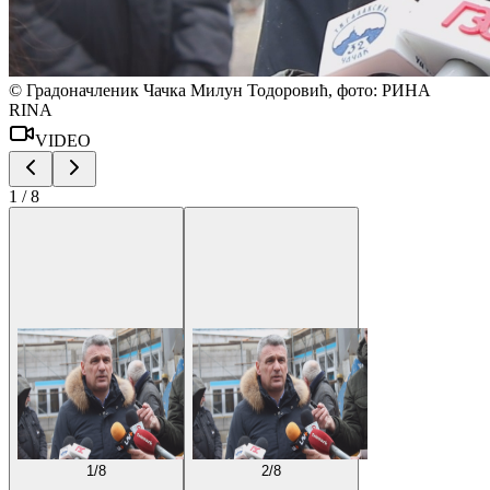
©
Градоначленик Чачка Милун Тодоровић, фото: РИНА
RINA
VIDEO
1
/
8
1
/
8
2
/
8