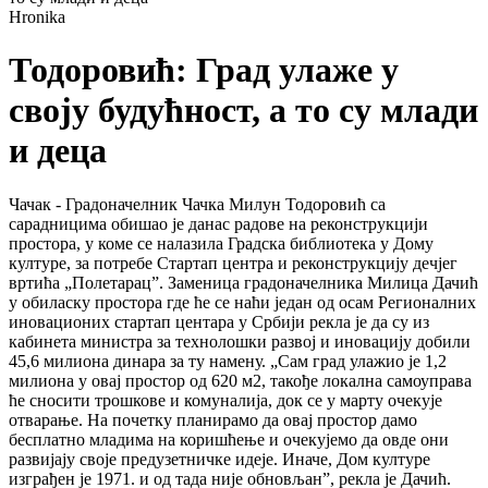
Hronika
Тодоровић: Град улаже у
своју будућност, а то су млади
и деца
Чачак - Градоначелник Чачка Милун Тодоровић са
сарадницима обишао је данас радове на реконструкцији
простора, у коме се налазила Градска библиотека у Дому
културе, за потребе Стартап центра и реконструкцију дечјег
вртића „Полетарац”. Заменица градоначелника Милица Дачић
у обиласку простора где ће се наћи један од осам Регионалних
иновационих стартап центара у Србији рекла је да су из
кабинета министра за технолошки развој и иновацију добили
45,6 милиона динара за ту намену. „Сам град улажио је 1,2
милиона у овај простор од 620 м2, такође локална самоуправа
ће сносити трошкове и комуналија, док се у марту очекује
отварање. На почетку планирамо да овај простор дамо
бесплатно младима на коришћење и очекујемо да овде они
развијају своје предузетничке идеје. Иначе, Дом културе
изграђен је 1971. и од тада није обновљан”, рекла је Дачић.