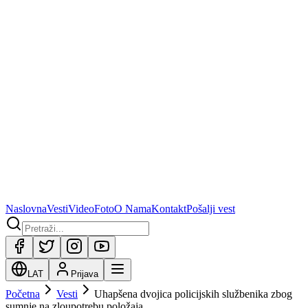
Naslovna
Vesti
Video
Foto
O Nama
Kontakt
Pošalji vest
LAT
Prijava
Početna
Vesti
Uhapšena dvojica policijskih službenika zbog
sumnje na zloupotrebu položaja