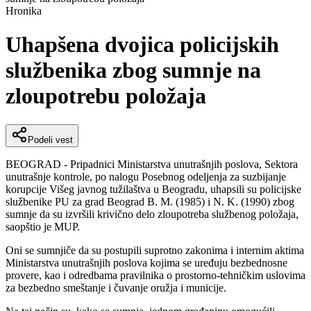
Hronika
Uhapšena dvojica policijskih
službenika zbog sumnje na
zloupotrebu položaja
Podeli vest
BEOGRAD - Pripadnici Ministarstva unutrašnjih poslova, Sektora
unutrašnje kontrole, po nalogu Posebnog odeljenja za suzbijanje
korupcije Višeg javnog tužilaštva u Beogradu, uhapsili su policijske
službenike PU za grad Beograd B. M. (1985) i N. K. (1990) zbog
sumnje da su izvršili krivično delo zloupotreba službenog položaja,
saopštio je MUP.
Oni se sumnjiče da su postupili suprotno zakonima i internim aktima
Ministarstva unutrašnjih poslova kojima se uređuju bezbednosne
provere, kao i odredbama pravilnika o prostorno-tehničkim uslovima
za bezbedno smeštanje i čuvanje oružja i municije.