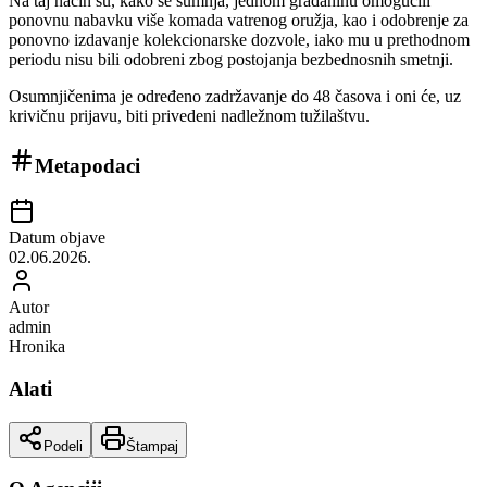
Na taj način su, kako se sumnja, jednom građaninu omogućili
ponovnu nabavku više komada vatrenog oružja, kao i odobrenje za
ponovno izdavanje kolekcionarske dozvole, iako mu u prethodnom
periodu nisu bili odobreni zbog postojanja bezbednosnih smetnji.
Osumnjičenima je određeno zadržavanje do 48 časova i oni će, uz
krivičnu prijavu, biti privedeni nadležnom tužilaštvu.
Metapodaci
Datum objave
02.06.2026.
Autor
admin
Hronika
Alati
Podeli
Štampaj