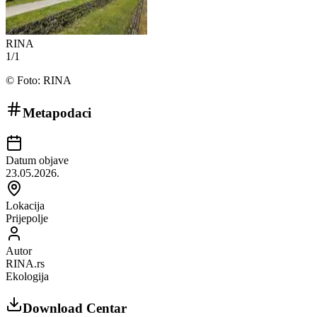
RINA
1
/
1
©
Foto: RINA
Metapodaci
Datum objave
23.05.2026.
Lokacija
Prijepolje
Autor
RINA.rs
Ekologija
Download Centar