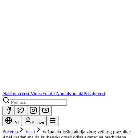
Naslovna
Vesti
Video
Foto
O Nama
Kontakt
Pošalji vest
LAT
Prijava
Početna
Vesti
Važna ekološka akcija zbog velikog praznika:
Apel građanima da kurbanski otpad odlažu samo na predviđena