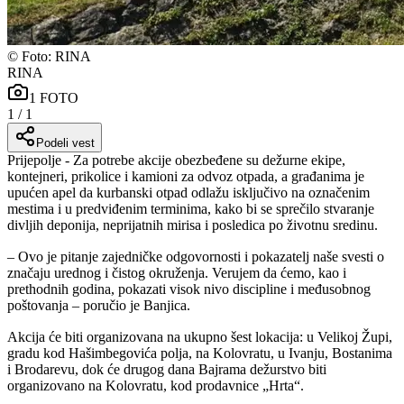
©
Foto: RINA
RINA
1
FOTO
1
/
1
Podeli vest
Prijepolje - Za potrebe akcije obezbeđene su dežurne ekipe,
kontejneri, prikolice i kamioni za odvoz otpada, a građanima je
upućen apel da kurbanski otpad odlažu isključivo na označenim
mestima i u predviđenim terminima, kako bi se sprečilo stvaranje
divljih deponija, neprijatnih mirisa i posledica po životnu sredinu.
– Ovo je pitanje zajedničke odgovornosti i pokazatelj naše svesti o
značaju urednog i čistog okruženja. Verujem da ćemo, kao i
prethodnih godina, pokazati visok nivo discipline i međusobnog
poštovanja – poručio je Banjica.
Akcija će biti organizovana na ukupno šest lokacija: u Velikoj Župi,
gradu kod Hašimbegovića polja, na Kolovratu, u Ivanju, Bostanima
i Brodarevu, dok će drugog dana Bajrama dežurstvo biti
organizovano na Kolovratu, kod prodavnice „Hrta“.