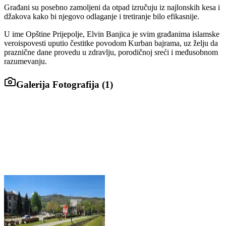
Građani su posebno zamoljeni da otpad izručuju iz najlonskih kesa i
džakova kako bi njegovo odlaganje i tretiranje bilo efikasnije.
U ime Opštine Prijepolje, Elvin Banjica je svim građanima islamske
veroispovesti uputio čestitke povodom Kurban bajrama, uz želju da
praznične dane provedu u zdravlju, porodičnoj sreći i međusobnom
razumevanju.
Galerija Fotografija (
1
)