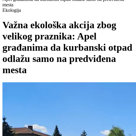
mesta
Ekologija
Važna ekološka akcija zbog
velikog praznika: Apel
građanima da kurbanski otpad
odlažu samo na predviđena
mesta