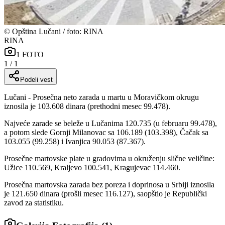
©
Opština Lučani / foto: RINA
RINA
1
FOTO
1
/
1
Podeli vest
Lučani - Prosečna neto zarada u martu u Moravičkom okrugu
iznosila je 103.608 dinara (prethodni mesec 99.478).
Najveće zarade se beleže u Lučanima 120.735 (u februaru 99.478),
a potom slede Gornji Milanovac sa 106.189 (103.398), Čačak sa
103.055 (99.258) i Ivanjica 90.053 (87.367).
Prosečne martovske plate u gradovima u okruženju slične veličine:
Užice 110.569, Kraljevo 100.541, Kragujevac 114.460.
Prosečna martovska zarada bez poreza i doprinosa u Srbiji iznosila
je 121.650 dinara (prošli mesec 116.127), saopštio je Republički
zavod za statistiku.