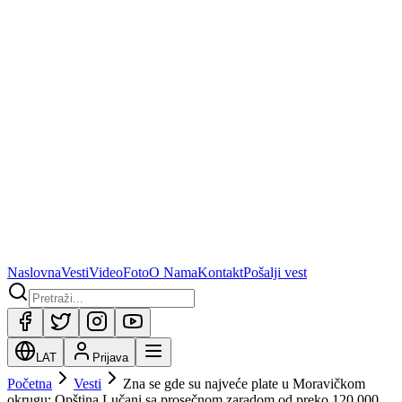
Naslovna
Vesti
Video
Foto
O Nama
Kontakt
Pošalji vest
LAT
Prijava
Početna
Vesti
Zna se gde su najveće plate u Moravičkom
okrugu: Opština Lučani sa prosečnom zaradom od preko 120.000