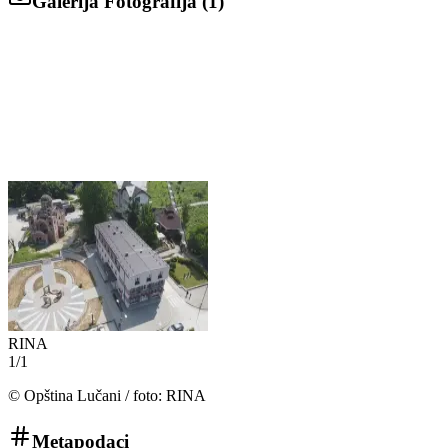
Galerija Fotografija (
1
)
RINA
1
/
1
©
Opština Lučani / foto: RINA
Metapodaci